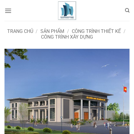
Bỏ
qua
nội
dung
TRANG CHỦ
/
SẢN PHẨM
/
CÔNG TRÌNH THIẾT KẾ
/
CÔNG TRÌNH XÂY DỰNG