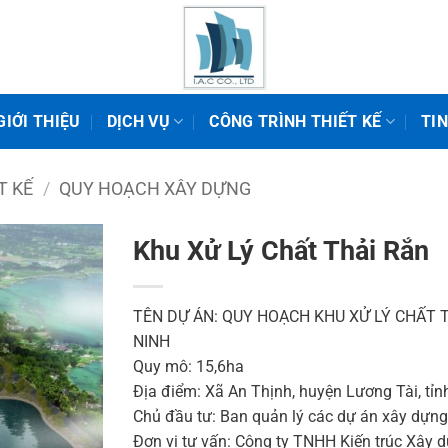
GIỚI THIỆU
DỊCH VỤ
CÔNG TRÌNH THIẾT KẾ
TI
T KẾ
/
QUY HOẠCH XÂY DỰNG
Khu Xử Lý Chất Thải Rắn
TÊN DỰ ÁN: QUY HOẠCH KHU XỬ LÝ CHẤT T
NINH
Quy mô: 15,6ha
Địa điểm: Xã An Thịnh, huyện Lương Tài, tỉn
Chủ đầu tư: Ban quản lý các dự án xây dựn
Đơn vị tư vấn: Công ty TNHH Kiến trúc Xây