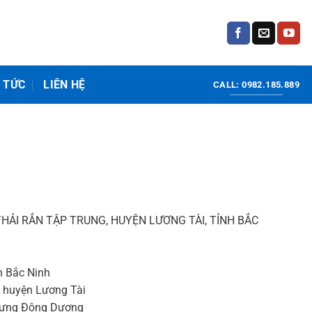
N TỨC
LIÊN HỆ
CALL: 0982.185.889
HẢI RẮN TẬP TRUNG, HUYỆN LƯƠNG TÀI, TỈNH BẮC
h Bắc Ninh
g huyện Lương Tài
 dựng Đông Dương