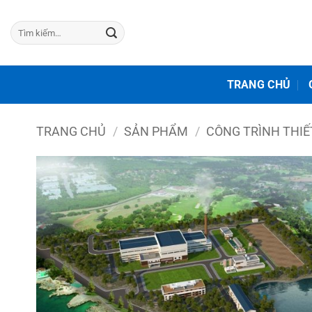
Bỏ
qua
Tìm
kiếm:
nội
dung
TRANG CHỦ
TRANG CHỦ
/
SẢN PHẨM
/
CÔNG TRÌNH THIẾ