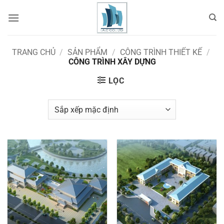
Bỏ
qua
nội
dung
TRANG CHỦ
/
SẢN PHẨM
/
CÔNG TRÌNH THIẾT KẾ
/
CÔNG TRÌNH XÂY DỰNG
LỌC